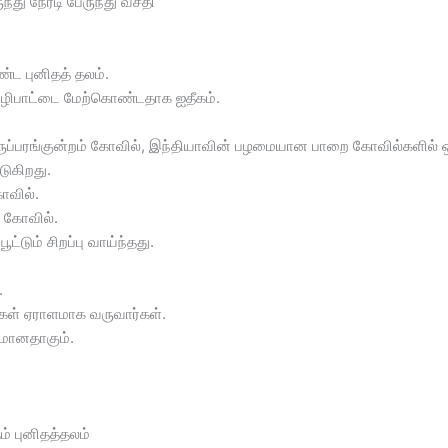
்து நேரடி பேருந்து வசதி
ட புனிதத் தலம்.
வ வழிபாட்டை மேற்கொண்டதாக ஐதீகம்.
ருப்பரங்குன்றம் கோவில், இந்தியாவின் பழமையான பாறை கோவில்களில் ஒன்
டுகிறது.
ோவில்.
் கோவில்.
ூட்டும் சிறப்பு வாய்ந்தது.
.
கள் ஏராளமாக வருவார்கள்.
யமானதாகும்.
ம் புனிதத்தலம்