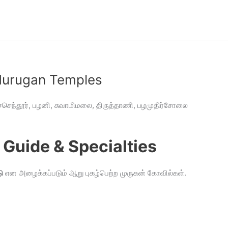
 Murugan Temples
்செந்தூர், பழனி, சுவாமிமலை, திருத்தாணி, பழமுதிர்சோலை
Guide & Specialties
ு
என அழைக்கப்படும் ஆறு புகழ்பெற்ற முருகன் கோவில்கள்.