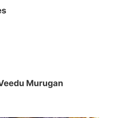
es
 Veedu Murugan