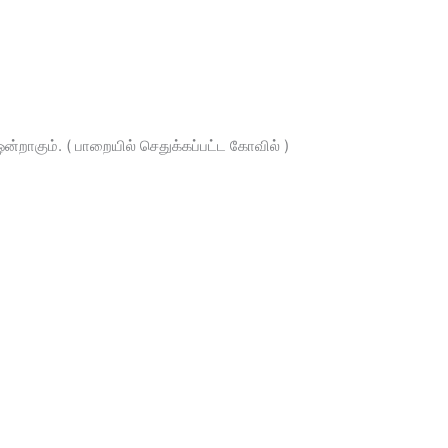
றாகும். ( பாறையில் செதுக்கப்பட்ட கோவில் )