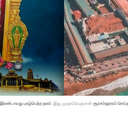
இரண்டாவது புகழ்பெற்ற தலம்
. இது முருகப்பெருமான்
சூரசம்ஹாரம் செய்த