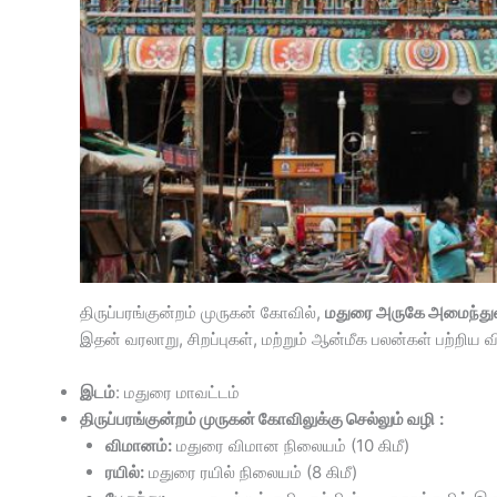
திருப்பரங்குன்றம் முருகன் கோவில்,
மதுரை அருகே அமைந்து
இதன் வரலாறு, சிறப்புகள், மற்றும் ஆன்மீக பலன்கள் பற்ற
இடம்
: மதுரை மாவட்டம்
திருப்பரங்குன்றம் முருகன் கோவிலுக்கு செல்லும் வழி
:
விமானம்:
மதுரை விமான நிலையம் (10 கிமீ)
ரயில்:
மதுரை ரயில் நிலையம் (8 கிமீ)