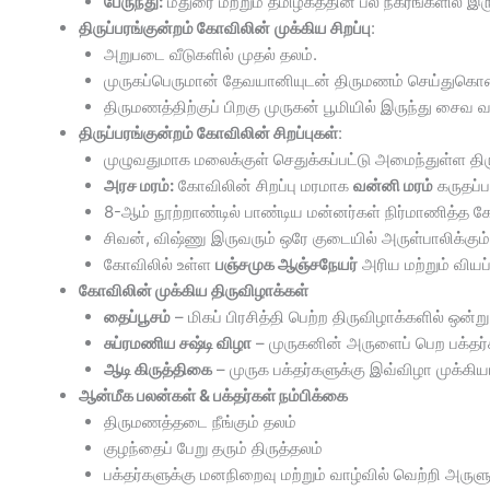
பேருந்து:
மதுரை மற்றும் தமிழகத்தின் பல நகரங்களில் இருந
திருப்பரங்குன்றம் கோவிலின்
முக்கிய சிறப்பு
:
அறுபடை வீடுகளில் முதல் தலம்.
முருகப்பெருமான் தேவயானியுடன் திருமணம் செய்துகொண்
திருமணத்திற்குப் பிறகு முருகன் பூமியில் இருந்து சை
திருப்பரங்குன்றம் கோவிலின் சிறப்புகள்
:
முழுவதுமாக மலைக்குள் செதுக்கப்பட்டு அமைந்துள்ள தி
அரச மரம்:
கோவிலின் சிறப்பு மரமாக
வன்னி மரம்
கருதப்ப
8-ஆம் நூற்றாண்டில் பாண்டிய மன்னர்கள் நிர்மாணித்த க
சிவன், விஷ்ணு இருவரும் ஒரே குடையில் அருள்பாலிக்கும
கோவிலில் உள்ள
பஞ்சமுக ஆஞ்சநேயர்
அரிய மற்றும் வியப்ப
கோவிலின் முக்கிய திருவிழாக்கள்
தைப்பூசம்
– மிகப் பிரசித்தி பெற்ற திருவிழாக்களில் ஒன்று
சுப்ரமணிய சஷ்டி விழா
– முருகனின் அருளைப் பெற பக்தர்
ஆடி கிருத்திகை
– முருக பக்தர்களுக்கு இவ்விழா முக்கி
ஆன்மீக பலன்கள் & பக்தர்கள் நம்பிக்கை
திருமணத்தடை நீங்கும் தலம்
குழந்தைப் பேறு தரும் திருத்தலம்
பக்தர்களுக்கு மனநிறைவு மற்றும் வாழ்வில் வெற்றி அருளு