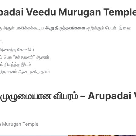
padai Veedu Murugan Templ
ு அருள் பாலிக்கக்கூடிய
ஆறு திருத்தலங்களை
குறிக்கும் பெயர். இவை:
ம்
் அமைந்த கோவில்)
் பெற “கந்தவளர்” ஆனார்.
் நிகழ்ந்த இடம்
 திருமணம் ஆன புனித தலம்
 முழுமையான விபரம்
–
Arupadai
m Murugan Temple