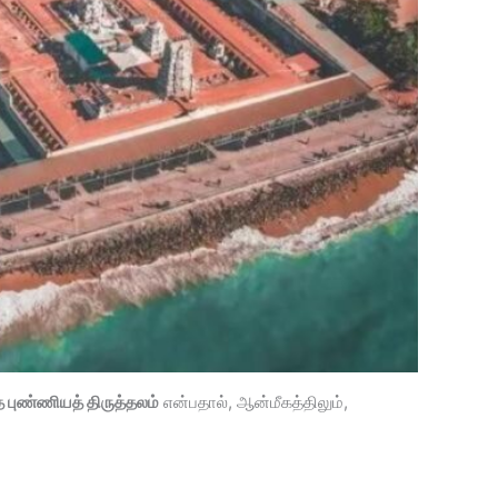
 புண்ணியத் திருத்தலம்
என்பதால், ஆன்மீகத்திலும்,