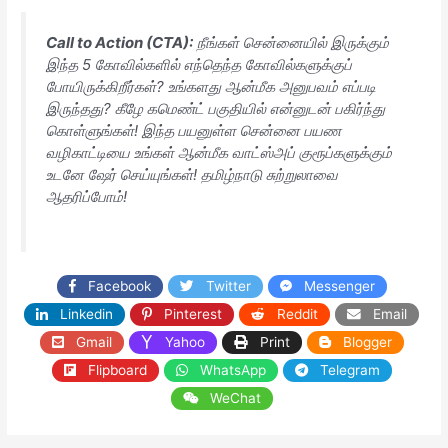
Call to Action (CTA):
நீங்கள் சென்னையில் இருக்கும்
இந்த 5 கோவில்களில் எந்தெந்த கோவில்களுக்குப்
போயிருக்கிறீர்கள்? உங்களது ஆன்மீக அனுபவம் எப்படி
இருந்தது? கீழே கமெண்ட் பகுதியில் என்னுடன் பகிர்ந்து
கொள்ளுங்கள்! இந்த பயனுள்ள சென்னை பயண
வழிகாட்டியை உங்கள் ஆன்மீக வாட்ஸ்அப் குரூப்களுக்கும்
உடனே ஷேர் செய்யுங்கள்! தமிழ்நாடு சுற்றுலாவை
ஆதரிப்போம்!
Facebook
Twitter
Messenger
Linkedin
Pinterest
Reddit
Email
Gmail
Yahoo
Print
Blogger
Flipboard
WhatsApp
Telegram
WeChat