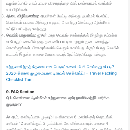
வழங்கப்படும் நெய் பாயச பிரசாதத்தை மிஸ் பண்ணாமல் வாங்கிச்
சாப்பிடுங்கள்.
ஆடை விழிப்புணர்வு:
ஆண்கள் வேட்டி அல்லது ஃபார்மல் பேண்ட்,
பெண்கள் புடவை அல்லது சுடிதார் அணிந்து செல்வது ஆன்மீகக்
கட்டுப்பாட்டிற்கு உகந்தது.
வெயில் பாதுகாப்பு:
ஜூன் மாத வெயில் தாக்கத்தில் இருந்து தப்பிக்க
எப்போதும் கையில் ஒரு தண்ணீர் பாட்டில் மற்றும் குடை வைத்துக்
கொள்ளுங்கள். பிரகாரங்களில் வெறும் காலில் நடக்கும் போது வெயில்
சுடாமல் இருக்க காலை வேளையைத் தேர்ந்தெடுப்பது நல்லது.
சுற்றுலாவிற்குத் தேவையான பொருட்களைப் பேக் செய்வது எப்படி?
2026-க்கான முழுமையான டிராவல் செக்லிஸ்ட்! – Travel Packing
Checklist Tamil
9. FAQ Section
Q1: சென்னை ஆன்மீகச் சுற்றுலாவை ஒரே நாளில் சுற்றிப் பார்க்க
முடியுமா?
A:
ஆம், கண்டிப்பாக முடியும்! அதிகாலை 6 மணிக்குத் தொடங்கி
மதியம் 12 மணிக்குள் 3 முக்கியக் கோவில்களையும், மாலை 4
மணிக்குப் பிறகு மீதமுள்ள 2 கோவில்களையும் திட்டமிட்ட வழித்தடத்தில்