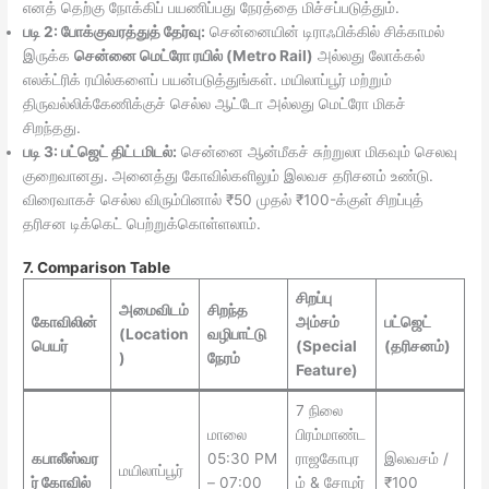
எனத் தெற்கு நோக்கிப் பயணிப்பது நேரத்தை மிச்சப்படுத்தும்.
படி 2: போக்குவரத்துத் தேர்வு:
சென்னையின் டிராஃபிக்கில் சிக்காமல்
இருக்க
சென்னை மெட்ரோ ரயில் (Metro Rail)
அல்லது லோக்கல்
எலக்ட்ரிக் ரயில்களைப் பயன்படுத்துங்கள். மயிலாப்பூர் மற்றும்
திருவல்லிக்கேணிக்குச் செல்ல ஆட்டோ அல்லது மெட்ரோ மிகச்
சிறந்தது.
படி 3: பட்ஜெட் திட்டமிடல்:
சென்னை ஆன்மீகச் சுற்றுலா மிகவும் செலவு
குறைவானது. அனைத்து கோவில்களிலும் இலவச தரிசனம் உண்டு.
விரைவாகச் செல்ல விரும்பினால் ₹50 முதல் ₹100-க்குள் சிறப்புத்
தரிசன டிக்கெட் பெற்றுக்கொள்ளலாம்.
7. Comparison Table
சிறப்பு
அமைவிடம்
சிறந்த
கோவிலின்
அம்சம்
பட்ஜெட்
(Location
வழிபாட்டு
பெயர்
(Special
(தரிசனம்)
)
நேரம்
Feature)
7 நிலை
மாலை
பிரம்மாண்ட
கபாலீஸ்வர
05:30 PM
ராஜகோபுர
இலவசம் /
மயிலாப்பூர்
ர் கோவில்
– 07:00
ம் & சோழர்
₹100