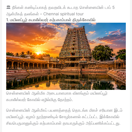
🏛️ நீங்கள் கண்டிப்பாகத் தவறவிடக் கூடாத சென்னையின் டாப் 5
ஆன்மீகத் தலங்கள் – Chennai spiritual tour
1. மயிலாப்பூர் கபாலீஸ்வரர் கற்பகாம்பாள் திருக்கோவில்
சென்னையின் ஆன்மீக அடையாளமாக விளங்கும் மயிலாப்பூர்
கபாலீஸ்வரர் கோவில் எழில்மிகு தோற்றம்.
சென்னையின் ஆன்மீகப் பயணத்தைத் தொடங்க மிகச் சரியான இடம்
மயிலாப்பூர். ஏழாம் நூற்றாண்டில் சோழர்களால் கட்டப்பட்ட இக்கோவில்
சிவபெருமானுக்கும் கற்பகாம்பாள் தாயாருக்கும் அர்ப்பணிக்கப்பட்டது.