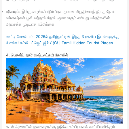
பரிகாரம்:
இங்கு வழங்கப்படும் பிரசாதமான விபூதியைத் தீராத நோய்
உள்ளவர்கள் பூசி வந்தால் நோய் குணமாகும் என்பது பக்தர்களின்
அசைக்க முடியாத நம்பிக்கை.
ஊட்டி வேண்டாம்! 2026ல் தமிழ்நாட்டின் இந்த 3 ரகசிய இடங்களுக்கு
போங்க! கம்மி பட்ஜெட் ஜில் ட்ரிப்! | Tamil Hidden Tourist Places
4. பெசன்ட் நகர் அஷ்டலட்சுமி கோவில்
கடல் அலையின் ஓசைகளுக்கு நடுவே கம்பீரமாகக் காட்சியளிக்கும்