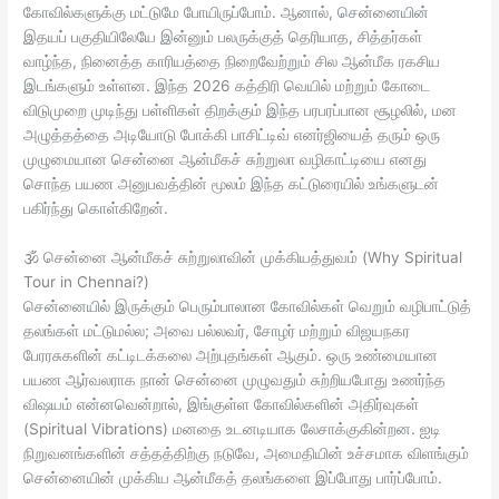
கோவில்களுக்கு மட்டுமே போயிருப்போம். ஆனால், சென்னையின்
இதயப் பகுதியிலேயே இன்னும் பலருக்குத் தெரியாத, சித்தர்கள்
வாழ்ந்த, நினைத்த காரியத்தை நிறைவேற்றும் சில ஆன்மீக ரகசிய
இடங்களும் உள்ளன. இந்த 2026 கத்திரி வெயில் மற்றும் கோடை
விடுமுறை முடிந்து பள்ளிகள் திறக்கும் இந்த பரபரப்பான சூழலில், மன
அழுத்தத்தை அடியோடு போக்கி பாசிட்டிவ் எனர்ஜியைத் தரும் ஒரு
முழுமையான சென்னை ஆன்மீகச் சுற்றுலா வழிகாட்டியை எனது
சொந்த பயண அனுபவத்தின் மூலம் இந்த கட்டுரையில் உங்களுடன்
பகிர்ந்து கொள்கிறேன்.
🕉️ சென்னை ஆன்மீகச் சுற்றுலாவின் முக்கியத்துவம் (Why Spiritual
Tour in Chennai?)
சென்னையில் இருக்கும் பெரும்பாலான கோவில்கள் வெறும் வழிபாட்டுத்
தலங்கள் மட்டுமல்ல; அவை பல்லவர், சோழர் மற்றும் விஜயநகர
பேரரசுகளின் கட்டிடக்கலை அற்புதங்கள் ஆகும். ஒரு உண்மையான
பயண ஆர்வலராக நான் சென்னை முழுவதும் சுற்றியபோது உணர்ந்த
விஷயம் என்னவென்றால், இங்குள்ள கோவில்களின் அதிர்வுகள்
(Spiritual Vibrations) மனதை உடனடியாக லேசாக்குகின்றன. ஐடி
நிறுவனங்களின் சத்தத்திற்கு நடுவே, அமைதியின் உச்சமாக விளங்கும்
சென்னையின் முக்கிய ஆன்மீகத் தலங்களை இப்போது பார்ப்போம்.