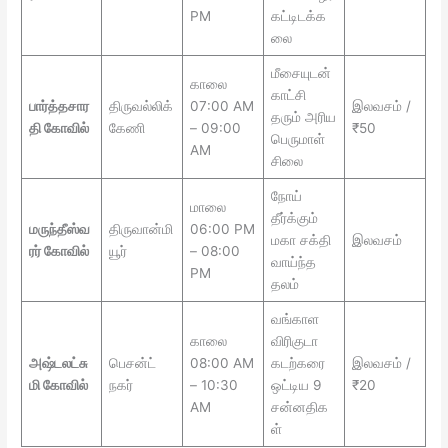
PM
கட்டிடக்க
லை
மீசையுடன்
காலை
காட்சி
பார்த்தசார
திருவல்லிக்
07:00 AM
இலவசம் /
தரும் அரிய
தி கோவில்
கேணி
– 09:00
₹50
பெருமாள்
AM
சிலை
நோய்
மாலை
தீர்க்கும்
மருந்தீஸ்வ
திருவான்மி
06:00 PM
மகா சக்தி
இலவசம்
ரர் கோவில்
யூர்
– 08:00
வாய்ந்த
PM
தலம்
வங்காள
காலை
விரிகுடா
அஷ்டலட்சு
பெசன்ட்
08:00 AM
கடற்கரை
இலவசம் /
மி கோவில்
நகர்
– 10:30
ஒட்டிய 9
₹20
AM
சன்னதிக
ள்