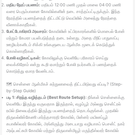
மதிய நேரப் பயணம்:
மதியம் 12:00 மணி முதல் மாலை 04:00 மணி
வரை பெரும்பாலான கோவில்களின் நடை சாத்தப்பட்டிருக்கும். இந்த
நேரத்தில் பயணத்தைத் திட்டமிட்டு வெயிலில் அலைந்து நேரத்தை
வீணாக்காதீர்கள்.
போட்டோகிராபி அவசரம்:
கோவிலின் உட்பிரகாரங்களில் மொபைல் போன்
மற்றும் கேமரா பயன்படுத்தத் தடை உள்ளது. அதை மீறிப் பாதுகாப்பு
ஊழியர்களிடம் சிக்கி உங்களுடைய ஆன்மீக மூடைக் கெடுத்துக்
கொள்ளாதீர்கள்.
போலி வழிகாட்டிகள்:
கோவிலுக்கு வெளியே பரிகாரம் செய்து
வைக்கிறோம் என்று கூறி ஏமாற்றும் போலி நபர்களிடம் பணத்தைக்
கொடுத்து ஏமாற வேண்டாம்.
🗺️ சென்னை ஆன்மீகச் சுற்றுலாவைத் திட்டமிடுவது எப்படி? (Step-
by-Step Guide)
படி 1: சிறந்த வழித்தடம் (Best Route Setup):
நீங்கள் சென்னைக்கு
வெளியே இருந்து வருவதாக இருந்தால், எழும்பூர் அல்லது சென்ட்ரல்
ரயில் நிலையத்தில் இருந்து பயணத்தைத் தொடங்குங்கள். முதலில்
திருவல்லிக்கேணி பார்த்தசாரதி கோவில், பின்னர் மயிலாப்பூர்
கபாலீஸ்வரர் கோவில், அங்கிருந்து அடையாறு வழியாகப் பெசன்ட் நகர்
அஷ்டலட்சுமி கோவில் மற்றும் திருவான்மியூர் மருந்தீஸ்வரர் கோவில்