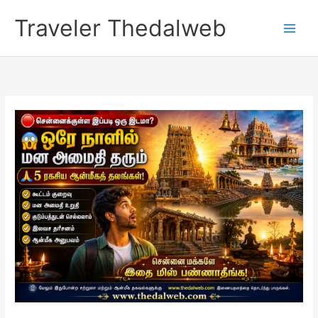
Skip
Traveler Thedalweb
to
content