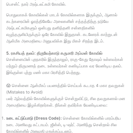
பெசன்ட் நகர் அஷ்டலட்சுமி கோவில்.
பொதுவாகக் கோவில்கள் மாடக் கோவில்களாக இருக்கும், ஆனால்
கடற்கரையின் ஓரத்திலேயே அலைகளின் சத்தத்திற்கு நடுவே
அஷ்டலட்சுமிகளும் ஒன்பது தனித்தனி சன்னதிகளில்
எழுந்தருளியிருக்கும் ஒரே கோவில் இதுதான். கடலோரக் காற்றுடன்
ஆன்மீக அமைதியை அனுபவிக்க இது மிகச் சிறந்த இடம்.
5. ரகசியத் தலம்: திருவேற்காடு கருமாரி அம்மன் கோவில்
சென்னையின் புறநகரில் இருந்தாலும், ராகு-கேது தோஷம் உள்ளவர்கள்
மற்றும் திருமணத் தடை உள்ளவர்கள் கண்டிப்பாக வர வேண்டிய தலம்.
இங்குள்ள புற்று மண் மகா பிரசித்தி பெற்றது.
😱 சென்னை ஆன்மீகப் பயணத்தில் செய்யக் கூடாத 4 மகா தவறுகள்
(Mistakes to Avoid)
பலர் ஆர்வத்தில் கோவில்களுக்குச் சென்றுவிட்டு, சில தவறுகளால் மன
அமைதியை இழக்கிறார்கள். நீங்கள் தவிர்க்க வேண்டியவை:
உடை கட்டுப்பாடு (Dress Code):
சென்னை கோவில்களில் பாரம்பரிய
உடை அணிவது கட்டாயம். ஜீன்ஸ், டி-ஷர்ட் அணிந்து சென்றால் சில
கோவில்களில் அனுமதி மறுக்கப்படலாம்.