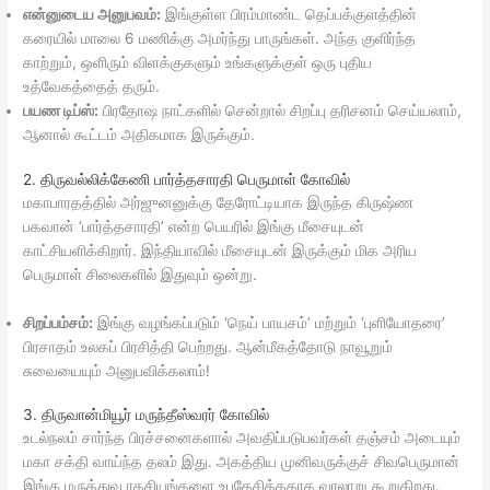
என்னுடைய அனுபவம்:
இங்குள்ள பிரம்மாண்ட தெப்பக்குளத்தின்
கரையில் மாலை 6 மணிக்கு அமர்ந்து பாருங்கள். அந்த குளிர்ந்த
காற்றும், ஒளிரும் விளக்குகளும் உங்களுக்குள் ஒரு புதிய
உத்வேகத்தைத் தரும்.
பயண டிப்ஸ்:
பிரதோஷ நாட்களில் சென்றால் சிறப்பு தரிசனம் செய்யலாம்,
ஆனால் கூட்டம் அதிகமாக இருக்கும்.
2. திருவல்லிக்கேணி பார்த்தசாரதி பெருமாள் கோவில்
மகாபாரதத்தில் அர்ஜுனனுக்கு தேரோட்டியாக இருந்த கிருஷ்ண
பகவான் ‘பார்த்தசாரதி’ என்ற பெயரில் இங்கு மீசையுடன்
காட்சியளிக்கிறார். இந்தியாவில் மீசையுடன் இருக்கும் மிக அரிய
பெருமாள் சிலைகளில் இதுவும் ஒன்று.
சிறப்பம்சம்:
இங்கு வழங்கப்படும் ‘நெய் பாயசம்’ மற்றும் ‘புளியோதரை’
பிரசாதம் உலகப் பிரசித்தி பெற்றது. ஆன்மீகத்தோடு நாவூறும்
சுவையையும் அனுபவிக்கலாம்!
3. திருவான்மியூர் மருந்தீஸ்வரர் கோவில்
உடல்நலம் சார்ந்த பிரச்சனைகளால் அவதிப்படுபவர்கள் தஞ்சம் அடையும்
மகா சக்தி வாய்ந்த தலம் இது. அகத்திய முனிவருக்குச் சிவபெருமான்
இங்கு மருத்துவ ரகசியங்களை உபதேசித்ததாக வரலாறு கூறுகிறது.