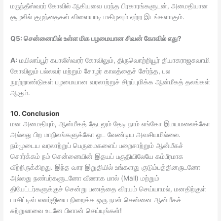
மருந்தீஸ்வரர் கோவில் ஆகியவை பரந்த பிரகாரங்களுடன், அமைதியான
சூழலில் குழந்தைகள் விளையாடி மகிழவும் ஏற்ற இடங்களாகும்.
Q5: சென்னையில் உள்ள மிக பழமையான சிவன் கோவில் எது?
A:
மயிலாப்பூர் கபாலீஸ்வரர் கோவிலும், திருவொற்றியூர் தியாகராஜசுவாமி
கோவிலும் பல்லவர் மற்றும் சோழர் காலத்தைச் சேர்ந்த, பல
நூற்றாண்டுகள் பழமையான வரலாற்றுச் சிறப்புமிக்க ஆன்மீகத் தலங்கள்
ஆகும்.
10. Conclusion
மன அமைதியும், ஆன்மீகத் தேடலும் தேடி நாம் எங்கோ இமயமலைக்கோ
அல்லது பிற மாநிலங்களுக்கோ ஓட வேண்டிய அவசியமில்லை.
நம்முடைய வரலாற்றுப் பெருமைகளைப் பறைசாற்றும் ஆன்மீகச்
சொர்க்கம் நம் சென்னையின் இதயப் பகுதியிலேயே கம்பீரமாக
வீற்றிருக்கிறது. இந்த வார இறுதியில் உங்களது குடும்பத்தினருடனோ
அல்லது நண்பர்களுடனோ வீணாக மால் (Mall) மற்றும்
தியேட்டர்களுக்குச் சென்று பணத்தை விரயம் செய்யாமல், மனதிற்குள்
பாசிட்டிவ் எனர்ஜியை நிறைக்க ஒரு நாள் சென்னை ஆன்மீகச்
சுற்றுலாவை உடனே பிளான் செய்யுங்கள்!